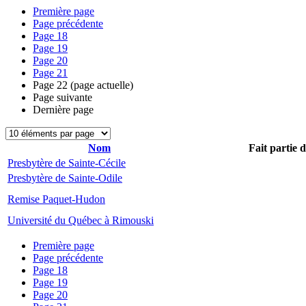
Première page
Page précédente
Page
18
Page
19
Page
20
Page
21
Page
22
(page actuelle)
Page suivante
Dernière page
Nom
Fait partie 
Presbytère de Sainte-Cécile
Presbytère de Sainte-Odile
Remise Paquet-Hudon
Université du Québec à Rimouski
Première page
Page précédente
Page
18
Page
19
Page
20