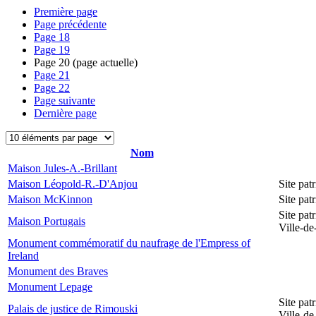
Première page
Page précédente
Page
18
Page
19
Page
20
(page actuelle)
Page
21
Page
22
Page suivante
Dernière page
Nom
Maison Jules-A.-Brillant
Maison Léopold-R.-D'Anjou
Site pa
Maison McKinnon
Site pat
Site pat
Maison Portugais
Ville-d
Monument commémoratif du naufrage de l'Empress of
Ireland
Monument des Braves
Monument Lepage
Site pat
Palais de justice de Rimouski
Ville-d