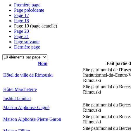
Première page
Page précédente
Page
17
Page
18
Page
19
(page actuelle)
Page
20
Page
21
Page suivante
Dernière page
Nom
Fait partie 
Site patrimonial de l'Ens
Hôtel de ville de Rimouski
Institutionnel-du-Centre-V
Rimouski
Site patrimonial du Berce
Hôtel Marcheterre
Rimouski
Institut familial
Site patrimonial du Berce
Maison Alphonse-Gagné
Rimouski
Site patrimonial du Berce
Maison Alphonse-Pierre-Garon
Rimouski
Site patrimonial du Berce
Maison Fillion