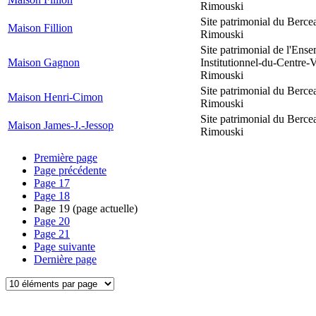
Rimouski
Site patrimonial du Berce
Maison Fillion
Rimouski
Site patrimonial de l'Ens
Maison Gagnon
Institutionnel-du-Centre-V
Rimouski
Site patrimonial du Berce
Maison Henri-Cimon
Rimouski
Site patrimonial du Berce
Maison James-J.-Jessop
Rimouski
Première page
Page précédente
Page
17
Page
18
Page
19
(page actuelle)
Page
20
Page
21
Page suivante
Dernière page