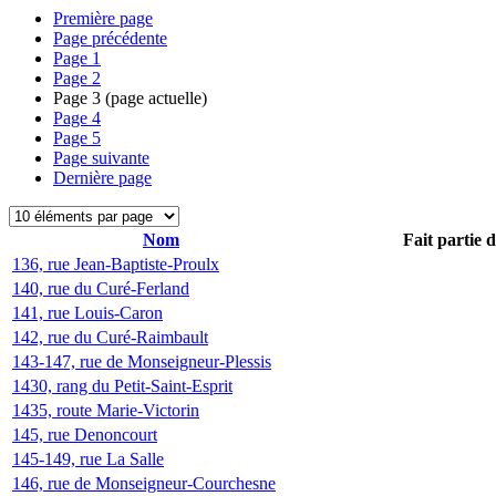
Première page
Page précédente
Page
1
Page
2
Page
3
(page actuelle)
Page
4
Page
5
Page suivante
Dernière page
Nom
Fait partie 
136, rue Jean-Baptiste-Proulx
140, rue du Curé-Ferland
141, rue Louis-Caron
142, rue du Curé-Raimbault
143-147, rue de Monseigneur-Plessis
1430, rang du Petit-Saint-Esprit
1435, route Marie-Victorin
145, rue Denoncourt
145-149, rue La Salle
146, rue de Monseigneur-Courchesne