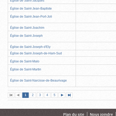
Église de Saint-Jacques
Église de Saint-Jean-Baptiste
Église de Saint-Jean-Port-Joli
Église de Saint-Joachim
Église de Saint-Joseph
Église de Saint-Joseph-d'Ely
Église de Saint-Joseph-de-Ham-Sud
Église de Saint-Malo
Église de Saint-Martin
Église de Saint-Narcisse-de-Beaurivage
Page
(page
Page
Page
Page
Page
1
Première
2
Page
3
4
5
Page
Dernière
actuelle)
page
précédente
suivante
page
Plan du site
Nous joindre