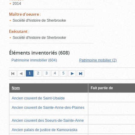
2014
Maître d'oeuvre
:
Société d'histoire de Sherbrooke
Exécutant
:
Société d'histoire de Sherbrooke
Éléments inventoriés (608)
Patrimoine immobilier (604)
Patrimoine mobilier (2)
Page
(page
Page
Page
Page
Page
1
Première
2
Page
3
4
5
Page
Dernière
actuelle)
page
précédente
suivante
page
Nom
Fait partie de
Ancien couvent de Saint-Ubalde
Ancien couvent de Sainte-Anne-des-Plaines
Ancien couvent des Soeurs-de-Sainte-Anne
Ancien palais de justice de Kamouraska