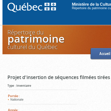
Ministère de la Cult
Répertoire du patrimoine c
Répertoire du
patrimoine
culturel du Québec
Accueil
Projet d'insertion de séquences filmées tirées
Type
:
Inventaire
Portée
:
Nationale
Année
: