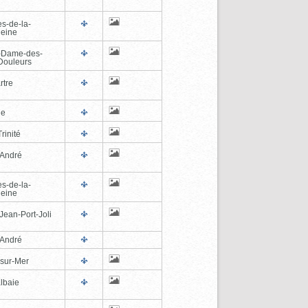
es-de-la-
eine
-Dame-des-
Douleurs
rtre
ne
rinité
-André
es-de-la-
eine
Jean-Port-Joli
-André
-sur-Mer
lbaie