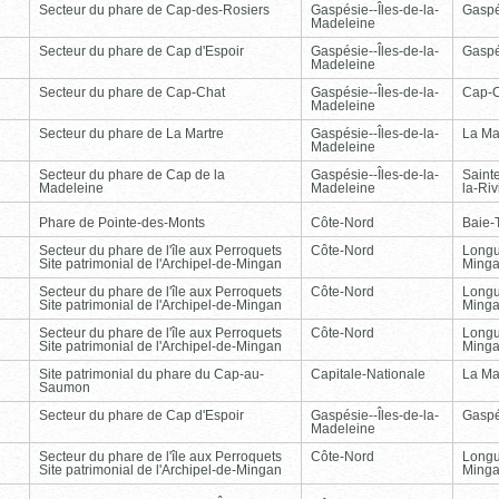
Secteur du phare de Cap-des-Rosiers
Gaspésie--Îles-de-la-
Gasp
Madeleine
Secteur du phare de Cap d'Espoir
Gaspésie--Îles-de-la-
Gasp
Madeleine
Secteur du phare de Cap-Chat
Gaspésie--Îles-de-la-
Cap-
Madeleine
Secteur du phare de La Martre
Gaspésie--Îles-de-la-
La Ma
Madeleine
Secteur du phare de Cap de la
Gaspésie--Îles-de-la-
Saint
Madeleine
Madeleine
la-Ri
Phare de Pointe-des-Monts
Côte-Nord
Baie-T
Secteur du phare de l'île aux Perroquets
Côte-Nord
Longu
Site patrimonial de l'Archipel-de-Mingan
Ming
Secteur du phare de l'île aux Perroquets
Côte-Nord
Longu
Site patrimonial de l'Archipel-de-Mingan
Ming
Secteur du phare de l'île aux Perroquets
Côte-Nord
Longu
Site patrimonial de l'Archipel-de-Mingan
Ming
Site patrimonial du phare du Cap-au-
Capitale-Nationale
La Ma
Saumon
Secteur du phare de Cap d'Espoir
Gaspésie--Îles-de-la-
Gasp
Madeleine
Secteur du phare de l'île aux Perroquets
Côte-Nord
Longu
Site patrimonial de l'Archipel-de-Mingan
Ming