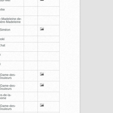
-sur-Mer
rtre
e-Madeleine-de-
vière-Madeleine
-Siméon
ski
Chat
é
é
-Dame-des-
Douleurs
-Dame-des-
Douleurs
es-de-la-
eine
-Dame-des-
Douleurs