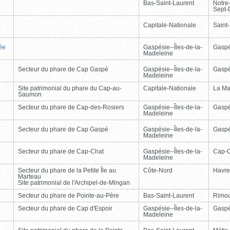
Bas-Saint-Laurent
Notre
Sept-
Capitale-Nationale
Saint
ée
Gaspésie--Îles-de-la-
Gasp
Madeleine
Secteur du phare de Cap Gaspé
Gaspésie--Îles-de-la-
Gasp
Madeleine
Site patrimonial du phare du Cap-au-
Capitale-Nationale
La Ma
Saumon
Secteur du phare de Cap-des-Rosiers
Gaspésie--Îles-de-la-
Gasp
Madeleine
Secteur du phare de Cap Gaspé
Gaspésie--Îles-de-la-
Gasp
Madeleine
Secteur du phare de Cap-Chat
Gaspésie--Îles-de-la-
Cap-
Madeleine
Secteur du phare de la Petite Île au
Côte-Nord
Havre
Marteau
Site patrimonial de l'Archipel-de-Mingan
Secteur du phare de Pointe-au-Père
Bas-Saint-Laurent
Rimou
Secteur du phare de Cap d'Espoir
Gaspésie--Îles-de-la-
Gasp
Madeleine