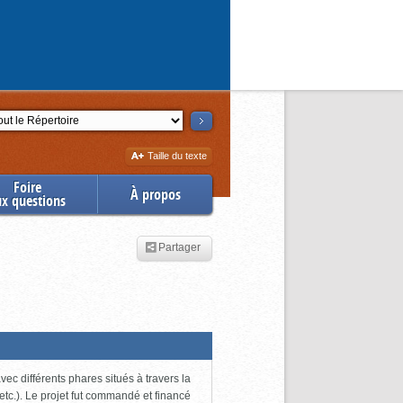
ction
Augmenter
Taille du texte
la
Foire
À propos
ux questions
Partager
ec différents phares situés à travers la
tc.). Le projet fut commandé et financé