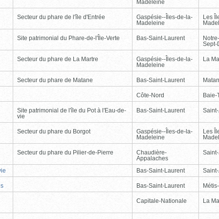
Madeleine
Secteur du phare de l'île d'Entrée
Gaspésie--Îles-de-la-
Les Îl
Madeleine
Madel
Site patrimonial du Phare-de-l'Île-Verte
Bas-Saint-Laurent
Notre
Sept-
Secteur du phare de La Martre
Gaspésie--Îles-de-la-
La Ma
Madeleine
Secteur du phare de Matane
Bas-Saint-Laurent
Mata
Côte-Nord
Baie-T
Site patrimonial de l'île du Pot à l'Eau-de-
Bas-Saint-Laurent
Saint
vie
Secteur du phare du Borgot
Gaspésie--Îles-de-la-
Les Îl
Madeleine
Madel
Secteur du phare du Pilier-de-Pierre
Chaudière-
Saint-
Appalaches
vie
Bas-Saint-Laurent
Saint
is
Bas-Saint-Laurent
Métis
Capitale-Nationale
La Ma