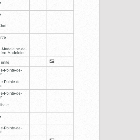
é
é
Chat
rtre
e-Madeleine-de-
vière-Madeleine
rinité
e-Pointe-de-
an
e-Pointe-de-
an
e-Pointe-de-
an
lbaie
é
e-Pointe-de-
an