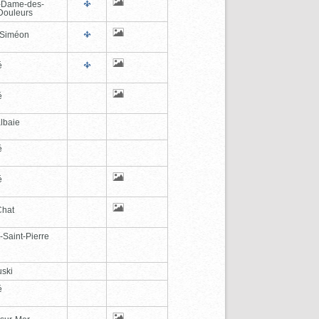
-Dame-des-
Douleurs
-Siméon
é
é
lbaie
é
é
Chat
-Saint-Pierre
ski
é