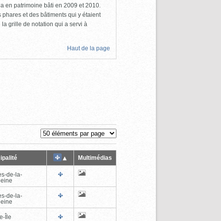
a en patrimoine bâti en 2009 et 2010.
s phares et des bâtiments qui y étaient
la grille de notation qui a servi à
Haut de la page
ipalité
Multimédias
es-de-la-
eine
es-de-la-
eine
e-Île