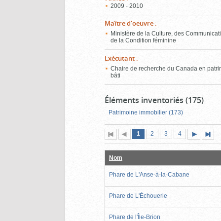
2009 - 2010
Maître d'oeuvre
:
Ministère de la Culture, des Communicati
de la Condition féminine
Exécutant
:
Chaire de recherche du Canada en patr
bâti
Éléments inventoriés (175)
Patrimoine immobilier (173)
Page
(page
Page
Page
Page
1
Première
2
Page
3
4
actuelle)
page
précédente
suivante
page
Nom
Phare de L'Anse-à-la-Cabane
Phare de L'Échouerie
Phare de l'Île-Brion