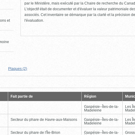
par le Ministère, mais exécuté par la Chaire de recherche du Canad
L'objectif était de documenter et d'évaluer la valeur patrimoniale de
associés. Cet inventaire se démarque par la clarté et la précision de 
l'évaluation.
ons et
imoine
Plaques (2)
Page
Dernière
Fait partie de
Région
Munic
Gaspésie--Îles-de-la-
Les Îl
Madeleine
Madel
Secteur du phare de Havre-aux-Maisons
Gaspésie--Îles-de-la-
Les Îl
Madeleine
Madel
Secteur du phare de l'Île-Brion
Gaspésie--Îles-de-la-
Gross