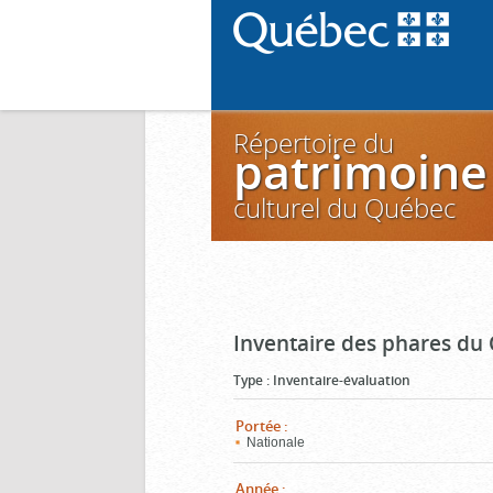
Répertoire du
patrimoine
culturel du Québec
Inventaire des phares du
Type
:
Inventaire-évaluation
Portée
:
Nationale
Année
: