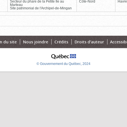
Secteur du phare de la Petite Île au
Côte-Nord
Havre
Marteau
Site patrimonial de l'Archipel-de-Mingan
Page
Dernière
n du site
Nous joindre
Crédits
Droits d'auteur
Accessibi
© Gouvernement du Québec, 2024