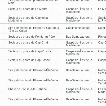
Site patrimonial du phare de la Pointe-
Bas-Saint-Laurent
Métis
Mitis
Secteur du phare de La Martre
Gaspésie--Îles-de-la-
La Ma
Madeleine
Secteur du phare de Cap de la
Gaspésie--Îles-de-la-
Saint
Madeleine
Madeleine
la-Ri
Site patrimonial du Phare-du-Cap-de-la-
Capitale-Nationale
Saint
Tête-au-Chien
Secteur du phare de Pointe-au-Père
Bas-Saint-Laurent
Rimou
Secteur du phare de Cap-Chat
Gaspésie--Îles-de-la-
Cap-
Madeleine
Secteur du phare de Cap d'Espoir
Gaspésie--Îles-de-la-
Gasp
Madeleine
Secteur du phare de Cap Gaspé
Gaspésie--Îles-de-la-
Gasp
Madeleine
Site patrimonial du Phare-de-l'Île-Verte
Bas-Saint-Laurent
Notre
Sept-
Site patrimonial du Phare-de-l'Île-Verte
Bas-Saint-Laurent
Notre
Sept-
Phare de L'Anse-à-la-Cabane
Gaspésie--Îles-de-la-
Les Îl
Madeleine
Madel
Site patrimonial du Phare-de-l'Île-Verte
Bas-Saint-Laurent
Notre
Sept-