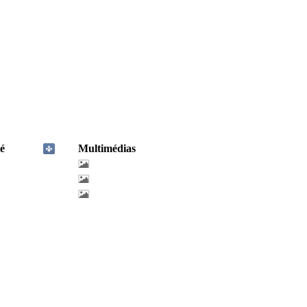
é
Multimédias