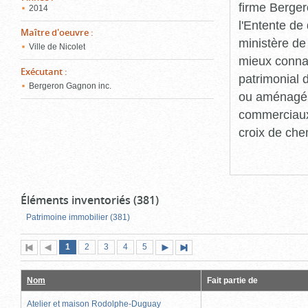
firme Berger
2014
l'Entente de 
Maître d'oeuvre
:
ministère de
Ville de Nicolet
mieux connaît
Exécutant
:
patrimonial d
Bergeron Gagnon inc.
ou aménagés 
commerciaux, 
croix de che
Éléments inventoriés (381)
Patrimoine immobilier (381)
Page
(page
Page
Page
Page
Page
1
Première
2
Page
3
4
5
Page
Dernière
actuelle)
page
précédente
suivante
page
Nom
Fait partie de
Atelier et maison Rodolphe-Duguay