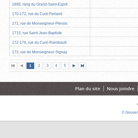
1695, rang du Grand-Saint-Esprit
170-172, rue du Curé-Ferland
171, rue de Monseigneur-Plessis
1715, rue Saint-Jean-Baptiste
172-176, rue du Curé-Raimbault
173, rue de Monseigneur-Signay
Page
(page
Page
Page
Page
Page
1
Première
2
Page
3
4
5
Page
Dernière
actuelle)
page
précédente
suivante
page
Plan du site
Nous joindre
© Gouver