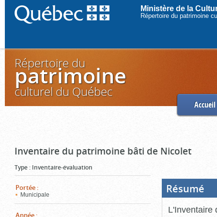
Ministère de la Cult
Répertoire du patrimoine c
Répertoire du
patrimoine
culturel du Québec
Accueil
Inventaire du patrimoine bâti de Nicolet
Type
:
Inventaire-évaluation
Résumé
(Boi
Portée
:
ouve
Municipale
cliq
pou
L'Inventaire 
ferm
Année
: