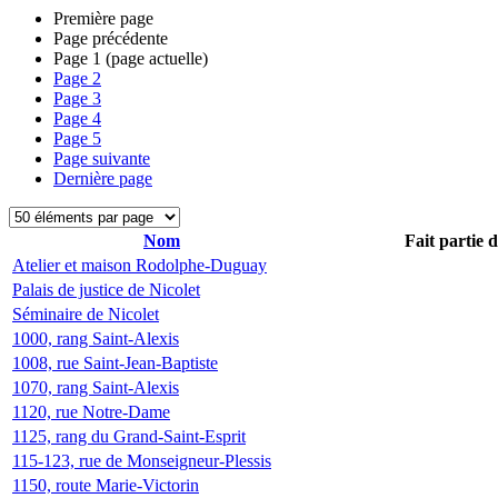
Première page
Page précédente
Page
1
(page actuelle)
Page
2
Page
3
Page
4
Page
5
Page suivante
Dernière page
Nom
Fait partie 
Atelier et maison Rodolphe-Duguay
Palais de justice de Nicolet
Séminaire de Nicolet
1000, rang Saint-Alexis
1008, rue Saint-Jean-Baptiste
1070, rang Saint-Alexis
1120, rue Notre-Dame
1125, rang du Grand-Saint-Esprit
115-123, rue de Monseigneur-Plessis
1150, route Marie-Victorin