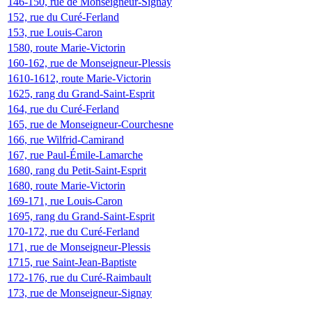
146-150, rue de Monseigneur-Signay
152, rue du Curé-Ferland
153, rue Louis-Caron
1580, route Marie-Victorin
160-162, rue de Monseigneur-Plessis
1610-1612, route Marie-Victorin
1625, rang du Grand-Saint-Esprit
164, rue du Curé-Ferland
165, rue de Monseigneur-Courchesne
166, rue Wilfrid-Camirand
167, rue Paul-Émile-Lamarche
1680, rang du Petit-Saint-Esprit
1680, route Marie-Victorin
169-171, rue Louis-Caron
1695, rang du Grand-Saint-Esprit
170-172, rue du Curé-Ferland
171, rue de Monseigneur-Plessis
1715, rue Saint-Jean-Baptiste
172-176, rue du Curé-Raimbault
173, rue de Monseigneur-Signay