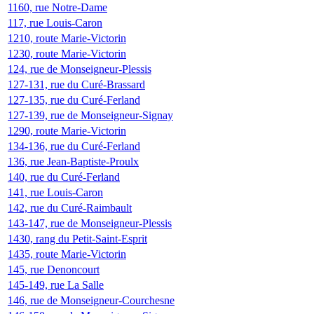
1160, rue Notre-Dame
117, rue Louis-Caron
1210, route Marie-Victorin
1230, route Marie-Victorin
124, rue de Monseigneur-Plessis
127-131, rue du Curé-Brassard
127-135, rue du Curé-Ferland
127-139, rue de Monseigneur-Signay
1290, route Marie-Victorin
134-136, rue du Curé-Ferland
136, rue Jean-Baptiste-Proulx
140, rue du Curé-Ferland
141, rue Louis-Caron
142, rue du Curé-Raimbault
143-147, rue de Monseigneur-Plessis
1430, rang du Petit-Saint-Esprit
1435, route Marie-Victorin
145, rue Denoncourt
145-149, rue La Salle
146, rue de Monseigneur-Courchesne