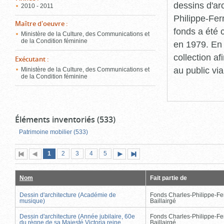
dessins d'ar
2010 - 2011
Philippe-Fer
Maître d'oeuvre
:
fonds a été c
Ministère de la Culture, des Communications et
de la Condition féminine
en 1979. En 
collection a
Exécutant
:
au public vi
Ministère de la Culture, des Communications et
de la Condition féminine
Éléments inventoriés (533)
Patrimoine mobilier (533)
Page
(page
Page
Page
Page
Page
1
Première
2
Page
3
4
5
Page
Dernière
actuelle)
page
précédente
suivante
page
Nom
Fait partie de
Dessin d'architecture (Académie de
Fonds Charles-Philippe-Fe
musique)
Baillairgé
Dessin d'architecture (Année jubilaire, 60e
Fonds Charles-Philippe-Fe
du règne de sa Majesté Victoria reine
Baillairgé