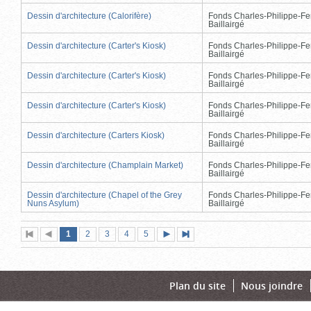
Dessin d'architecture (Calorifère)
Fonds Charles-Philippe-Fe
Baillairgé
Dessin d'architecture (Carter's Kiosk)
Fonds Charles-Philippe-Fe
Baillairgé
Dessin d'architecture (Carter's Kiosk)
Fonds Charles-Philippe-Fe
Baillairgé
Dessin d'architecture (Carter's Kiosk)
Fonds Charles-Philippe-Fe
Baillairgé
Dessin d'architecture (Carters Kiosk)
Fonds Charles-Philippe-Fe
Baillairgé
Dessin d'architecture (Champlain Market)
Fonds Charles-Philippe-Fe
Baillairgé
Dessin d'architecture (Chapel of the Grey
Fonds Charles-Philippe-Fe
Nuns Asylum)
Baillairgé
Page
(page
Page
Page
Page
Page
1
Première
2
Page
3
4
5
Page
Dernière
actuelle)
page
précédente
suivante
page
Plan du site
Nous joindre