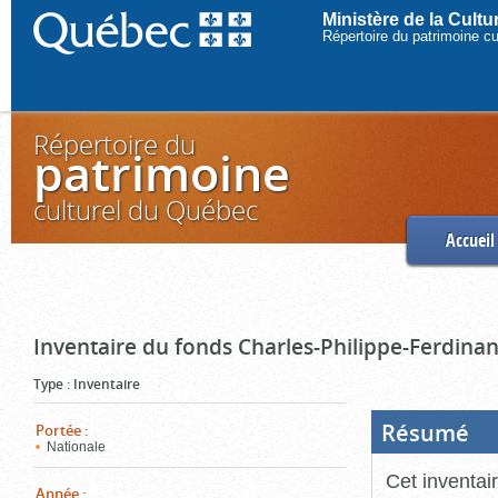
Ministère de la Cult
Répertoire du patrimoine c
Répertoire du
patrimoine
culturel du Québec
Accueil
Inventaire du fonds Charles-Philippe-Ferdinan
Type
:
Inventaire
Résumé
(Boi
Portée
:
ouve
Nationale
cliq
pou
Cet inventai
ferm
Année
: