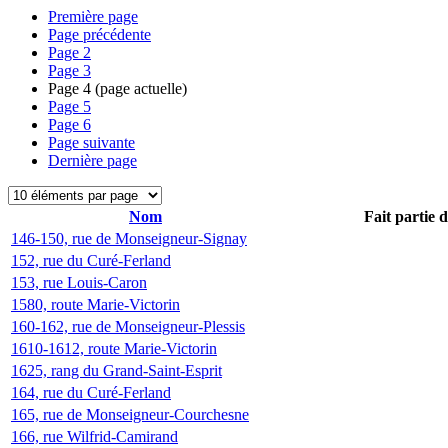
Première page
Page précédente
Page
2
Page
3
Page
4
(page actuelle)
Page
5
Page
6
Page suivante
Dernière page
Nom
Fait partie 
146-150, rue de Monseigneur-Signay
152, rue du Curé-Ferland
153, rue Louis-Caron
1580, route Marie-Victorin
160-162, rue de Monseigneur-Plessis
1610-1612, route Marie-Victorin
1625, rang du Grand-Saint-Esprit
164, rue du Curé-Ferland
165, rue de Monseigneur-Courchesne
166, rue Wilfrid-Camirand