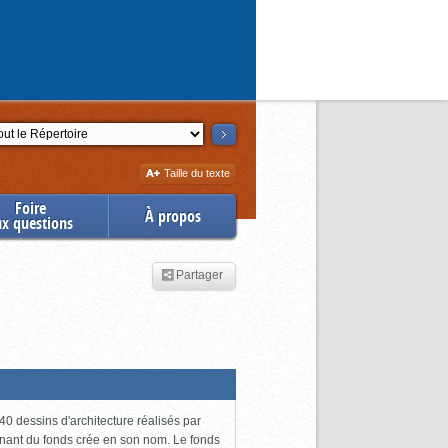
ction
Augmenter
Taille du texte
la
Foire
À propos
ux questions
Partager
0 dessins d'architecture réalisés par
enant du fonds crée en son nom. Le fonds