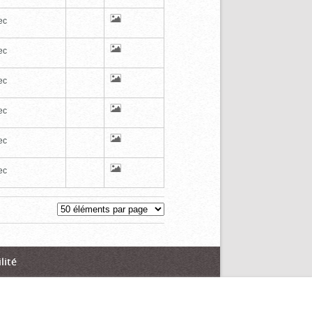
ec
ec
ec
ec
ec
ec
lité