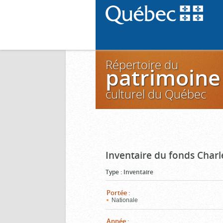
Répertoire du
patrimoine
culturel du Québec
Inventaire du fonds Charl
Type
:
Inventaire
Portée
:
Nationale
Année
: