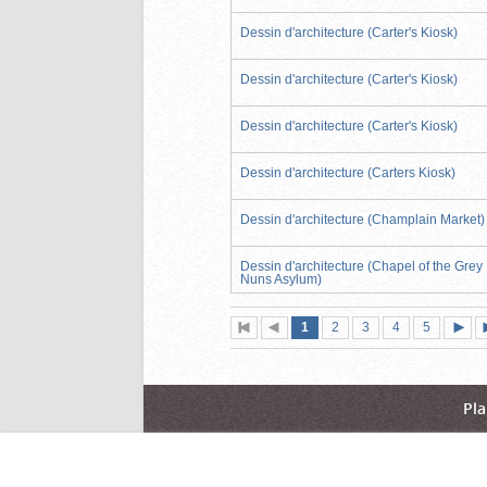
Dessin d'architecture (Carter's Kiosk)
Dessin d'architecture (Carter's Kiosk)
Dessin d'architecture (Carter's Kiosk)
Dessin d'architecture (Carters Kiosk)
Dessin d'architecture (Champlain Market)
Dessin d'architecture (Chapel of the Grey
Nuns Asylum)
Page
(page
Page
Page
Page
Page
1
Première
2
Page
3
4
5
actuelle)
page
précédente
suiva
Pla