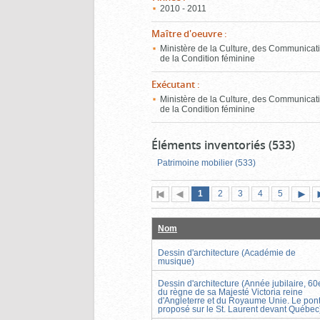
2010 - 2011
Maître d'oeuvre
:
Ministère de la Culture, des Communicati
de la Condition féminine
Exécutant
:
Ministère de la Culture, des Communicati
de la Condition féminine
Éléments inventoriés (533)
Patrimoine mobilier (533)
Page
(page
Page
Page
Page
Page
1
Première
2
Page
3
4
5
actuelle)
page
précédente
suiva
Nom
Dessin d'architecture (Académie de
musique)
Dessin d'architecture (Année jubilaire, 60
du règne de sa Majesté Victoria reine
d'Angleterre et du Royaume Unie. Le pon
proposé sur le St. Laurent devant Québec