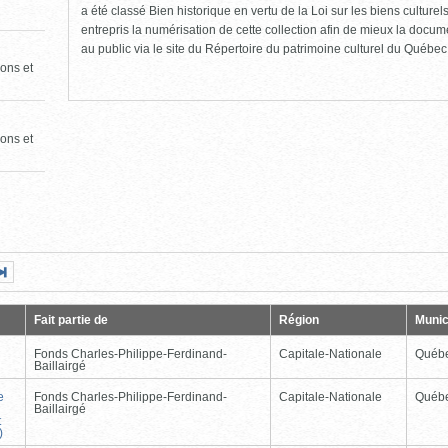
a été classé Bien historique en vertu de la Loi sur les biens culture
entrepris la numérisation de cette collection afin de mieux la docume
au public via le site du Répertoire du patrimoine culturel du Québec
ons et
ons et
Page
Dernière
nte
page
Fait partie de
Région
Munic
Fonds Charles-Philippe-Ferdinand-
Capitale-Nationale
Québ
Baillairgé
e
Fonds Charles-Philippe-Ferdinand-
Capitale-Nationale
Québ
Baillairgé
t
)