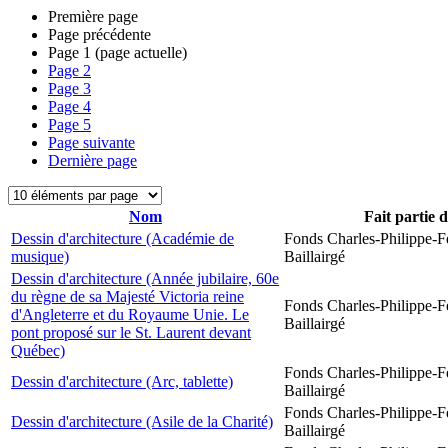
Première page
Page précédente
Page
1
(page actuelle)
Page
2
Page
3
Page
4
Page
5
Page suivante
Dernière page
Nom
Fait partie 
Dessin d'architecture (Académie de
Fonds Charles-Philippe-F
musique)
Baillairgé
Dessin d'architecture (Année jubilaire, 60e
du règne de sa Majesté Victoria reine
Fonds Charles-Philippe-F
d'Angleterre et du Royaume Unie. Le
Baillairgé
pont proposé sur le St. Laurent devant
Québec)
Fonds Charles-Philippe-F
Dessin d'architecture (Arc, tablette)
Baillairgé
Fonds Charles-Philippe-F
Dessin d'architecture (Asile de la Charité)
Baillairgé