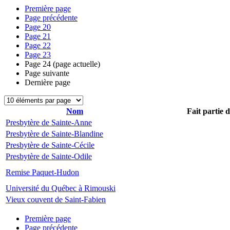
Première page
Page précédente
Page
20
Page
21
Page
22
Page
23
Page
24
(page actuelle)
Page suivante
Dernière page
Nom
Fait partie 
Presbytère de Sainte-Anne
Presbytère de Sainte-Blandine
Presbytère de Sainte-Cécile
Presbytère de Sainte-Odile
Remise Paquet-Hudon
Université du Québec à Rimouski
Vieux couvent de Saint-Fabien
Première page
Page précédente