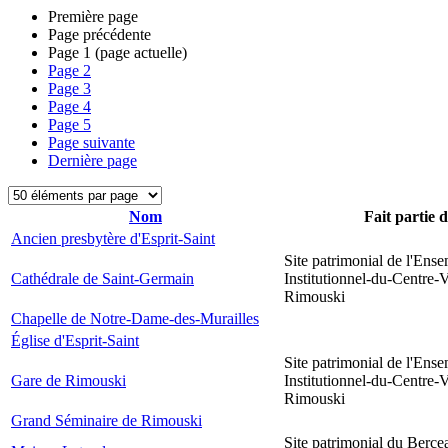
Première page
Page précédente
Page
1
(page actuelle)
Page
2
Page
3
Page
4
Page
5
Page suivante
Dernière page
Nom
Fait partie 
Ancien presbytère d'Esprit-Saint
Site patrimonial de l'Ens
Cathédrale de Saint-Germain
Institutionnel-du-Centre-V
Rimouski
Chapelle de Notre-Dame-des-Murailles
Église d'Esprit-Saint
Site patrimonial de l'Ens
Gare de Rimouski
Institutionnel-du-Centre-V
Rimouski
Grand Séminaire de Rimouski
Site patrimonial du Berce