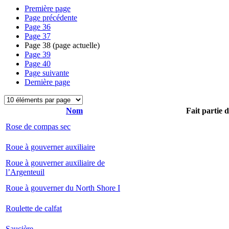
Première page
Page précédente
Page
36
Page
37
Page
38
(page actuelle)
Page
39
Page
40
Page suivante
Dernière page
Nom
Fait partie 
Rose de compas sec
Roue à gouverner auxiliaire
Roue à gouverner auxiliaire de
l’Argenteuil
Roue à gouverner du North Shore I
Roulette de calfat
Saucière