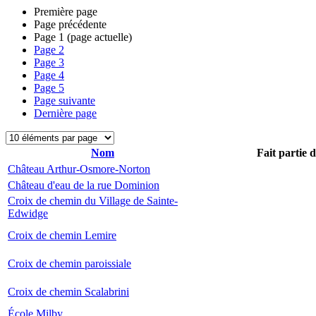
Première page
Page précédente
Page
1
(page actuelle)
Page
2
Page
3
Page
4
Page
5
Page suivante
Dernière page
Nom
Fait partie 
Château Arthur-Osmore-Norton
Château d'eau de la rue Dominion
Croix de chemin du Village de Sainte-
Edwidge
Croix de chemin Lemire
Croix de chemin paroissiale
Croix de chemin Scalabrini
École Milby