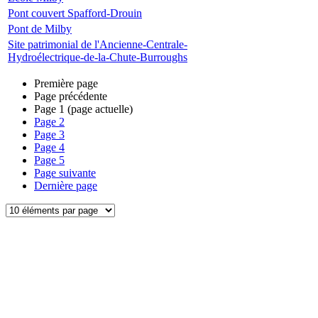
Pont couvert Spafford-Drouin
Pont de Milby
Site patrimonial de l'Ancienne-Centrale-
Hydroélectrique-de-la-Chute-Burroughs
Première page
Page précédente
Page
1
(page actuelle)
Page
2
Page
3
Page
4
Page
5
Page suivante
Dernière page