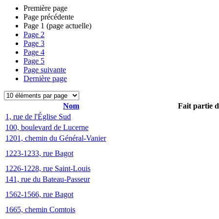
Première page
Page précédente
Page
1
(page actuelle)
Page
2
Page
3
Page
4
Page
5
Page suivante
Dernière page
Nom
Fait partie 
1, rue de l'Église Sud
100, boulevard de Lucerne
1201, chemin du Général-Vanier
1223-1233, rue Bagot
1226-1228, rue Saint-Louis
141, rue du Bateau-Passeur
1562-1566, rue Bagot
1665, chemin Comtois