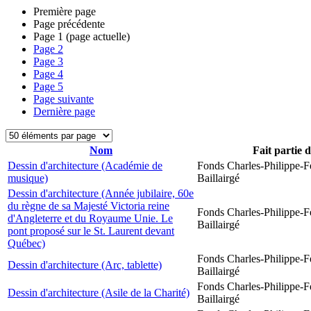
Première page
Page précédente
Page
1
(page actuelle)
Page
2
Page
3
Page
4
Page
5
Page suivante
Dernière page
Nom
Fait partie 
Dessin d'architecture (Académie de
Fonds Charles-Philippe-F
musique)
Baillairgé
Dessin d'architecture (Année jubilaire, 60e
du règne de sa Majesté Victoria reine
Fonds Charles-Philippe-F
d'Angleterre et du Royaume Unie. Le
Baillairgé
pont proposé sur le St. Laurent devant
Québec)
Fonds Charles-Philippe-F
Dessin d'architecture (Arc, tablette)
Baillairgé
Fonds Charles-Philippe-F
Dessin d'architecture (Asile de la Charité)
Baillairgé