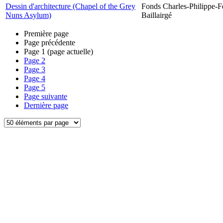
Dessin d'architecture (Chapel of the Grey
Fonds Charles-Philippe-F
Nuns Asylum)
Baillairgé
Première page
Page précédente
Page
1
(page actuelle)
Page
2
Page
3
Page
4
Page
5
Page suivante
Dernière page