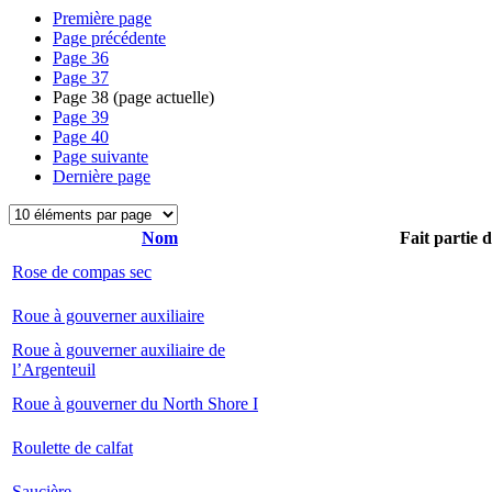
Première page
Page précédente
Page
36
Page
37
Page
38
(page actuelle)
Page
39
Page
40
Page suivante
Dernière page
Nom
Fait partie 
Rose de compas sec
Roue à gouverner auxiliaire
Roue à gouverner auxiliaire de
l’Argenteuil
Roue à gouverner du North Shore I
Roulette de calfat
Saucière