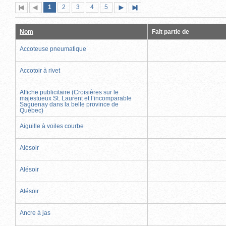
Page
(page
Page
Page
Page
Page
1
Première
2
Page
3
4
5
Page
Dernière
actuelle)
page
précédente
suivante
page
Nom
Fait partie de
Accoteuse pneumatique
Accotoir à rivet
Affiche publicitaire (Croisières sur le
majestueux St. Laurent et l’incomparable
Saguenay dans la belle province de
Québec)
Aiguille à voiles courbe
Alésoir
Alésoir
Alésoir
Ancre à jas