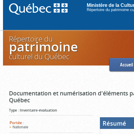
Ministère de la Cult
Répertoire du patrimoine c
Répertoire du
patrimoine
culturel du Québec
Accueil
Documentation et numérisation d'éléments pa
Québec
Type
:
Inventaire-évaluation
Résumé
(Boi
Portée
:
ouve
Nationale
cliq