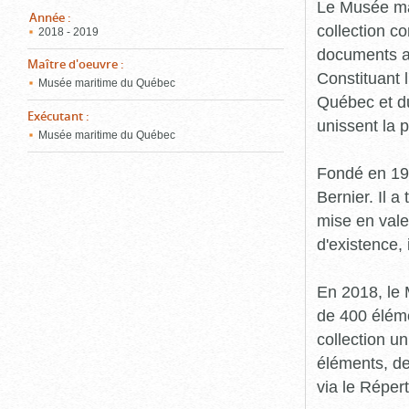
pou
Le Musée ma
ferm
Année
:
collection c
2018 - 2019
documents an
Maître d'oeuvre
:
Constituant 
Musée maritime du Québec
Québec et du
Exécutant
:
unissent la 
Musée maritime du Québec
Fondé en 19
Bernier. Il a
mise en vale
d'existence,
En 2018, le
de 400 éléme
collection u
éléments, de
via le Réper