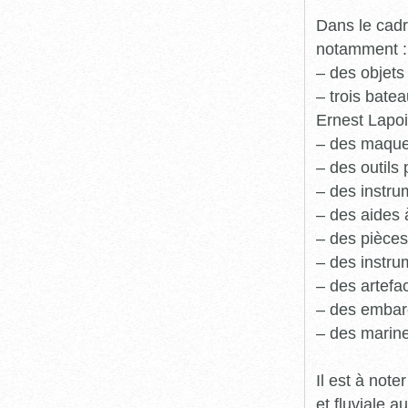
Dans le cadr
notamment :
– des objets
– trois batea
Ernest Lapoi
– des maque
– des outils 
– des instru
– des aides 
– des pièces
– des instru
– des artefa
– des embarc
– des marine
Il est à not
et fluviale 