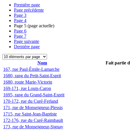
Première page
Page précédente
Page
3
Page
4
Page
5
(page actuelle)
Page
6
Page
7
Page suivante
Dernière page
Nom
Fait partie 
167, rue Paul-Émile-Lamarche
1680, rang du Petit-Saint-Esprit
1680, route Marie-Victorin
169-171, rue Louis-Caron
1695, rang du Grand-Saint-Esprit
170-172, rue du Curé-Ferland
171, rue de Monseigneur-Plessis
1715, rue Saint-Jean-Baptiste
172-176, rue du Curé-Raimbault
173, rue de Monseigneur-Signay