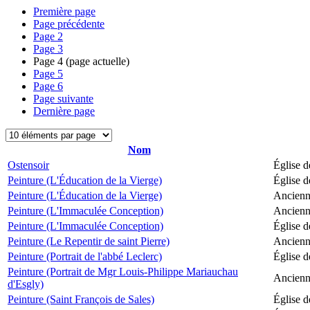
Première page
Page précédente
Page
2
Page
3
Page
4
(page actuelle)
Page
5
Page
6
Page suivante
Dernière page
Nom
Ostensoir
Église d
Peinture (L'Éducation de la Vierge)
Église d
Peinture (L'Éducation de la Vierge)
Ancienne
Peinture (L'Immaculée Conception)
Ancienne
Peinture (L'Immaculée Conception)
Église d
Peinture (Le Repentir de saint Pierre)
Ancienne
Peinture (Portrait de l'abbé Leclerc)
Église d
Peinture (Portrait de Mgr Louis-Philippe Mariauchau
Ancienne
d'Esgly)
Peinture (Saint François de Sales)
Église d