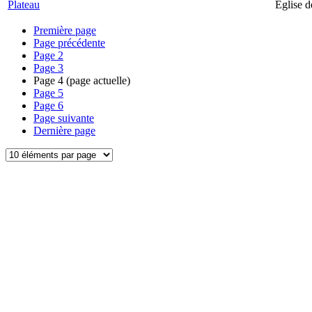
Plateau
Église d
Première page
Page précédente
Page
2
Page
3
Page
4
(page actuelle)
Page
5
Page
6
Page suivante
Dernière page