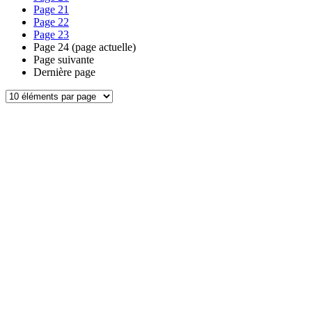
Page
21
Page
22
Page
23
Page
24
(page actuelle)
Page suivante
Dernière page