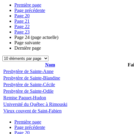
Première page
Page précédente
Page
20
Page
21
Page
22
Page
23
Page
24
(page actuelle)
Page suivante
Dernière page
Nom
Fai
Presbytère de Sainte-Anne
Presbytère de Sainte-Blandine
Presbytère de Sainte-Cécile
Presbytère de Sainte-Odile
Remise Paquet-Hudon
Université du Québec à Rimouski
Vieux couvent de Saint-Fabien
Première page
Page précédente
Page
20