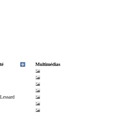
té
Multimédias
-Lessard