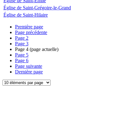
Église de Saint-Émile
Église de Saint-Grégoire-le-Grand
Église de Saint-Hilaire
Première page
Page précédente
Page
2
Page
3
Page
4
(page actuelle)
Page
5
Page
6
Page suivante
Dernière page