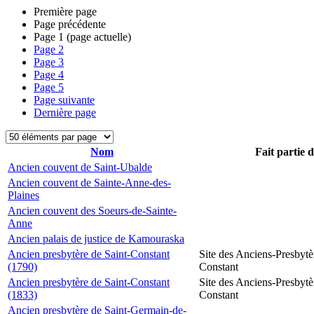
Première page
Page précédente
Page
1
(page actuelle)
Page
2
Page
3
Page
4
Page
5
Page suivante
Dernière page
Nom
Fait partie 
Ancien couvent de Saint-Ubalde
Ancien couvent de Sainte-Anne-des-
Plaines
Ancien couvent des Soeurs-de-Sainte-
Anne
Ancien palais de justice de Kamouraska
Ancien presbytère de Saint-Constant
Site des Anciens-Presbytè
(1790)
Constant
Ancien presbytère de Saint-Constant
Site des Anciens-Presbytè
(1833)
Constant
Ancien presbytère de Saint-Germain-de-