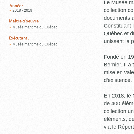
pou
Le Musée ma
ferm
Année
:
collection c
2018 - 2019
documents an
Maître d'oeuvre
:
Constituant 
Musée maritime du Québec
Québec et du
Exécutant
:
unissent la 
Musée maritime du Québec
Fondé en 19
Bernier. Il a
mise en vale
d'existence,
En 2018, le
de 400 éléme
collection u
éléments, de
via le Réper