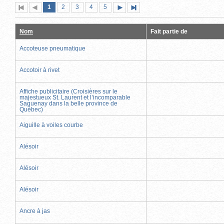
Page
(page
Page
Page
Page
Page
1
Première
2
Page
3
4
5
Page
Dernière
actuelle)
page
précédente
suivante
page
Nom
Fait partie de
Accoteuse pneumatique
Accotoir à rivet
Affiche publicitaire (Croisières sur le
majestueux St. Laurent et l’incomparable
Saguenay dans la belle province de
Québec)
Aiguille à voiles courbe
Alésoir
Alésoir
Alésoir
Ancre à jas