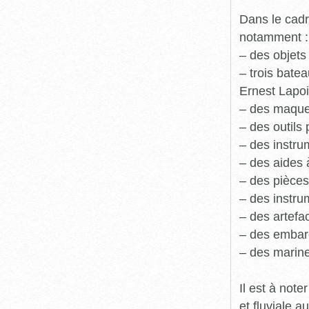
Dans le cadr
notamment :
– des objets
– trois batea
Ernest Lapoi
– des maque
– des outils 
– des instru
– des aides 
– des pièces
– des instru
– des artefa
– des embarc
– des marine
Il est à not
et fluviale 