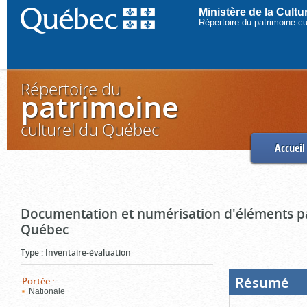
Ministère de la Cult
Répertoire du patrimoine c
Répertoire du
patrimoine
culturel du Québec
Accueil
Documentation et numérisation d'éléments pa
Québec
Type
:
Inventaire-évaluation
Résumé
(Boi
Portée
:
ouve
Nationale
cliq