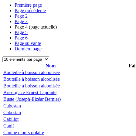
Première page
Page précédente
Page
2
Page
3
Page
4
(page actuelle)
Page
5
Page
6
Page suivante
Dernière page
Nom
Fai
Bouteille à boisson alcoolisée
Bouteille à boisson alcoolisée
Bouteille à boisson alcoolisée
Brise-glace Ernest Lapointe
Buste (Joseph-Elzéar Bernier)
Cabestan
Cabestan
Cabillot
Canif
Canine d'ours polaire