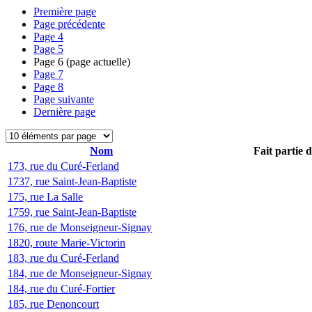
Première page
Page précédente
Page
4
Page
5
Page
6
(page actuelle)
Page
7
Page
8
Page suivante
Dernière page
Nom
Fait partie 
173, rue du Curé-Ferland
1737, rue Saint-Jean-Baptiste
175, rue La Salle
1759, rue Saint-Jean-Baptiste
176, rue de Monseigneur-Signay
1820, route Marie-Victorin
183, rue du Curé-Ferland
184, rue de Monseigneur-Signay
184, rue du Curé-Fortier
185, rue Denoncourt