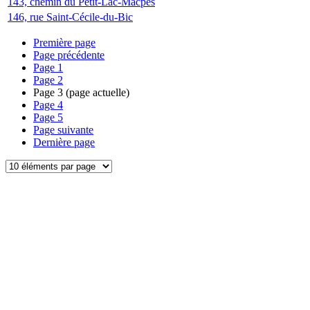
143, chemin du Petit-Lac-Macpès
146, rue Saint-Cécile-du-Bic
Première page
Page précédente
Page
1
Page
2
Page
3
(page actuelle)
Page
4
Page
5
Page suivante
Dernière page