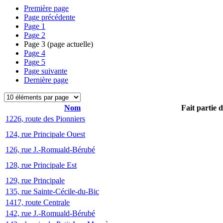
Première page
Page précédente
Page
1
Page
2
Page
3
(page actuelle)
Page
4
Page
5
Page suivante
Dernière page
Nom
Fait partie 
1226, route des Pionniers
124, rue Principale Ouest
126, rue J.-Romuald-Bérubé
128, rue Principale Est
129, rue Principale
135, rue Sainte-Cécile-du-Bic
1417, route Centrale
142, rue J.-Romuald-Bérubé