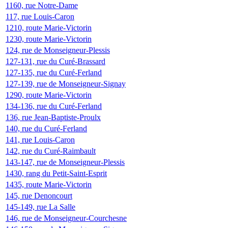
1160, rue Notre-Dame
117, rue Louis-Caron
1210, route Marie-Victorin
1230, route Marie-Victorin
124, rue de Monseigneur-Plessis
127-131, rue du Curé-Brassard
127-135, rue du Curé-Ferland
127-139, rue de Monseigneur-Signay
1290, route Marie-Victorin
134-136, rue du Curé-Ferland
136, rue Jean-Baptiste-Proulx
140, rue du Curé-Ferland
141, rue Louis-Caron
142, rue du Curé-Raimbault
143-147, rue de Monseigneur-Plessis
1430, rang du Petit-Saint-Esprit
1435, route Marie-Victorin
145, rue Denoncourt
145-149, rue La Salle
146, rue de Monseigneur-Courchesne