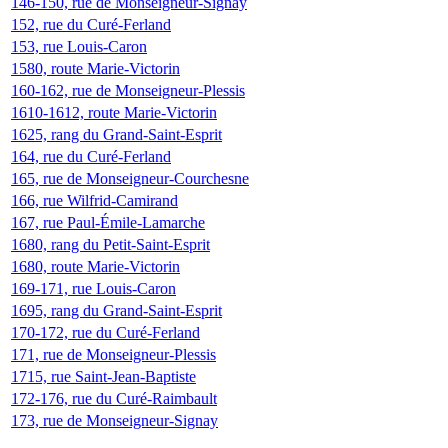
146-150, rue de Monseigneur-Signay
152, rue du Curé-Ferland
153, rue Louis-Caron
1580, route Marie-Victorin
160-162, rue de Monseigneur-Plessis
1610-1612, route Marie-Victorin
1625, rang du Grand-Saint-Esprit
164, rue du Curé-Ferland
165, rue de Monseigneur-Courchesne
166, rue Wilfrid-Camirand
167, rue Paul-Émile-Lamarche
1680, rang du Petit-Saint-Esprit
1680, route Marie-Victorin
169-171, rue Louis-Caron
1695, rang du Grand-Saint-Esprit
170-172, rue du Curé-Ferland
171, rue de Monseigneur-Plessis
1715, rue Saint-Jean-Baptiste
172-176, rue du Curé-Raimbault
173, rue de Monseigneur-Signay