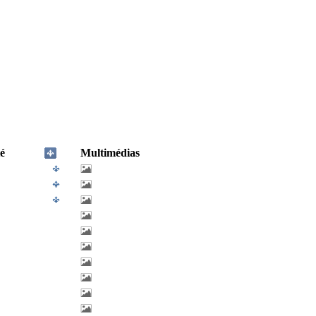
é
Multimédias