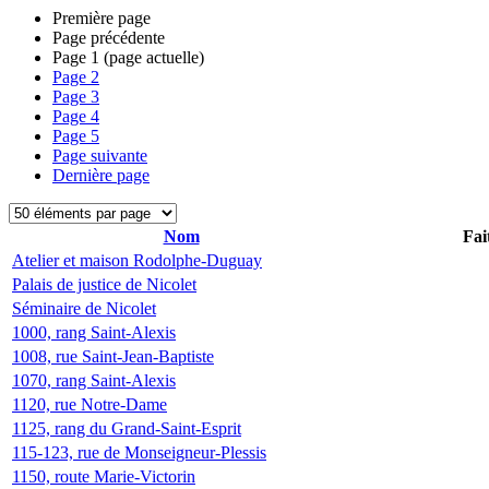
Première page
Page précédente
Page
1
(page actuelle)
Page
2
Page
3
Page
4
Page
5
Page suivante
Dernière page
Nom
Fai
Atelier et maison Rodolphe-Duguay
Palais de justice de Nicolet
Séminaire de Nicolet
1000, rang Saint-Alexis
1008, rue Saint-Jean-Baptiste
1070, rang Saint-Alexis
1120, rue Notre-Dame
1125, rang du Grand-Saint-Esprit
115-123, rue de Monseigneur-Plessis
1150, route Marie-Victorin