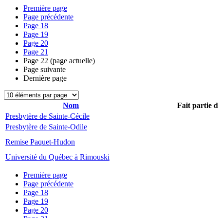
Première page
Page précédente
Page
18
Page
19
Page
20
Page
21
Page
22
(page actuelle)
Page suivante
Dernière page
Nom
Fait partie 
Presbytère de Sainte-Cécile
Presbytère de Sainte-Odile
Remise Paquet-Hudon
Université du Québec à Rimouski
Première page
Page précédente
Page
18
Page
19
Page
20