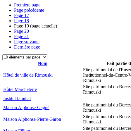
Première page
Page précédente
Page
17
Page
18
Page
19
(page actuelle)
Page
20
Page
21
Page suivante
Dernière page
Nom
Fait partie 
Site patrimonial de l'Ens
Hôtel de ville de Rimouski
Institutionnel-du-Centre-V
Rimouski
Site patrimonial du Berce
Hôtel Marcheterre
Rimouski
Institut familial
Site patrimonial du Berce
Maison Alphonse-Gagné
Rimouski
Site patrimonial du Berce
Maison Alphonse-Pierre-Garon
Rimouski
Site patrimonial du Berce
Maison Fillion