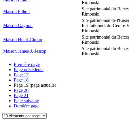
Rimouski
Site patrimonial du Berce
Maison Fillion
Rimouski
Site patrimonial de l'Ens
Maison Gagnon
Institutionnel-du-Centre-V
Rimouski
Site patrimonial du Berce
Maison Henri-Cimon
Rimouski
Site patrimonial du Berce
Maison James-J.-Jessop
Rimouski
Première page
Page précédente
Page
17
Page
18
Page
19
(page actuelle)
Page
20
Page
21
Page suivante
Dernière page