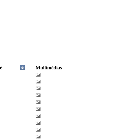
é
Multimédias