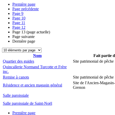
Première page
Page précédente
Page
9
Page
10
Page
11
Page
12
Page
13
(page actuelle)
Page suivante
Dernière page
Nom
Fait partie 
Quartier des guides
Site patrimonial de pêch
Quincallerie Normand Turcotte et Frère
inc.
Remise à canots
Site patrimonial de pêch
Site de l'Ancien-Magasin
Résidence et ancien magasin général
Grenon
Salle paroissiale
Salle paroissiale de Saint-Noël
Première page