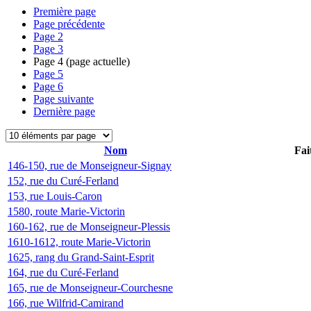
Première page
Page précédente
Page
2
Page
3
Page
4
(page actuelle)
Page
5
Page
6
Page suivante
Dernière page
Nom
Fai
146-150, rue de Monseigneur-Signay
152, rue du Curé-Ferland
153, rue Louis-Caron
1580, route Marie-Victorin
160-162, rue de Monseigneur-Plessis
1610-1612, route Marie-Victorin
1625, rang du Grand-Saint-Esprit
164, rue du Curé-Ferland
165, rue de Monseigneur-Courchesne
166, rue Wilfrid-Camirand