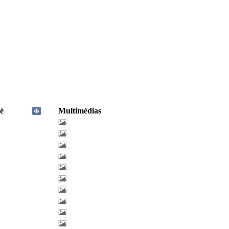
é
Multimédias