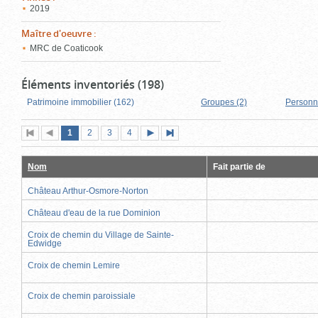
2019
Maître d'oeuvre
:
MRC de Coaticook
Éléments inventoriés (198)
Patrimoine immobilier (162)
Groupes (2)
Personn
Page
(page
Page
Page
Page
1
Première
2
Page
3
4
Page
Dernière
actuelle)
page
précédente
suivante
page
Nom
Fait partie de
Château Arthur-Osmore-Norton
Château d'eau de la rue Dominion
Croix de chemin du Village de Sainte-
Edwidge
Croix de chemin Lemire
Croix de chemin paroissiale