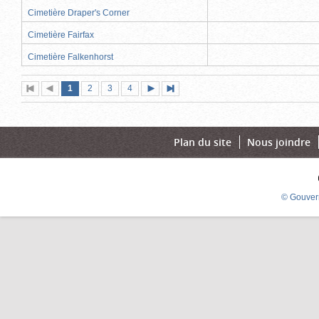
Cimetière Draper's Corner
Cimetière Fairfax
Cimetière Falkenhorst
Page
(page
Page
Page
Page
1
Première
2
Page
3
4
Page
Dernière
actuelle)
page
précédente
suivante
page
Plan du site
Nous joindre
© Gouver