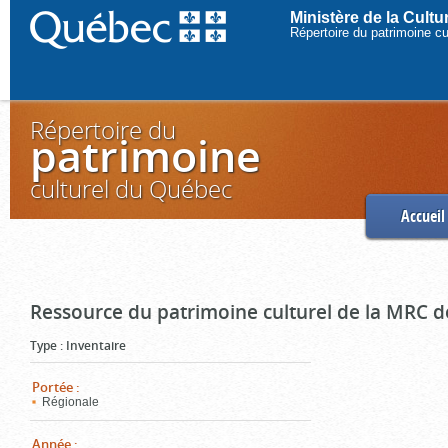
Ministère de la Cult
Répertoire du patrimoine c
Répertoire du
patrimoine
culturel du Québec
Accueil
Ressource du patrimoine culturel de la MRC d
Type
:
Inventaire
Portée
:
Régionale
Année
: