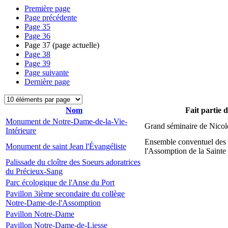
Première page
Page précédente
Page
35
Page
36
Page
37
(page actuelle)
Page
38
Page
39
Page suivante
Dernière page
Nom
Fait partie 
Monument de Notre-Dame-de-la-Vie-
Grand séminaire de Nicol
Intérieure
Ensemble conventuel des
Monument de saint Jean l'Évangéliste
l'Assomption de la Sainte
Palissade du cloître des Soeurs adoratrices
du Précieux-Sang
Parc écologique de l'Anse du Port
Pavillon 3ième secondaire du collège
Notre-Dame-de-l'Assomption
Pavillon Notre-Dame
Pavillon Notre-Dame-de-Liesse