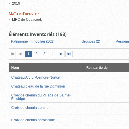
2019
Maître d'oeuvre
:
MRC de Coaticook
Éléments inventoriés (198)
Patrimoine immobilier (162)
Groupes (2)
Personn
Page
(page
Page
Page
Page
1
Première
2
Page
3
4
Page
Dernière
actuelle)
page
précédente
suivante
page
Nom
Fait partie de
Château Arthur-Osmore-Norton
Château d'eau de la rue Dominion
Croix de chemin du Village de Sainte-
Edwidge
Croix de chemin Lemire
Croix de chemin paroissiale