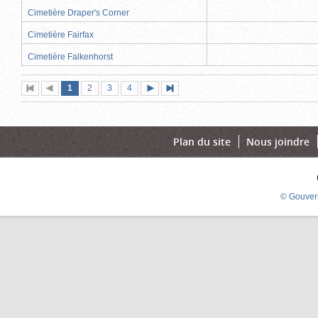
Cimetière Draper's Corner
Cimetière Fairfax
Cimetière Falkenhorst
Page
(page
Page
Page
Page
1
Première
2
Page
3
4
Page
Dernière
actuelle)
page
précédente
suivante
page
Plan du site
Nous joindre
© Gouver