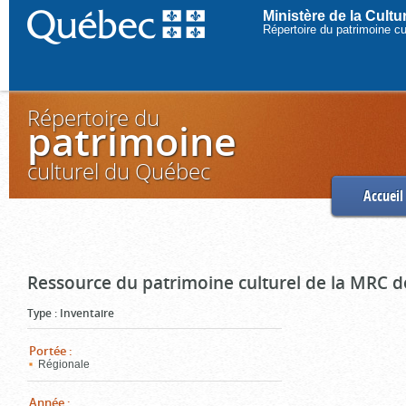
Ministère de la Cult
Répertoire du patrimoine c
Répertoire du
patrimoine
culturel du Québec
Accueil
Ressource du patrimoine culturel de la MRC d
Type
:
Inventaire
Portée
:
Régionale
Année
: