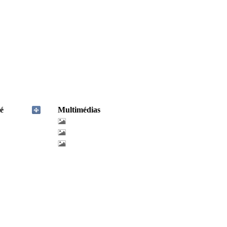
é
Multimédias