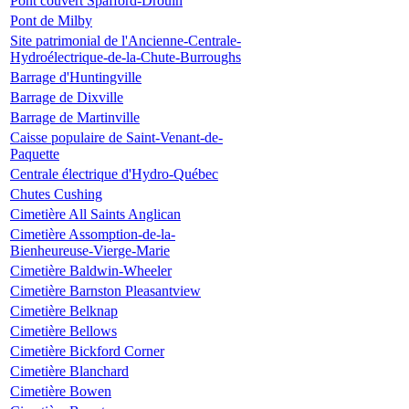
Pont couvert Spafford-Drouin
Pont de Milby
Site patrimonial de l'Ancienne-Centrale-
Hydroélectrique-de-la-Chute-Burroughs
Barrage d'Huntingville
Barrage de Dixville
Barrage de Martinville
Caisse populaire de Saint-Venant-de-
Paquette
Centrale électrique d'Hydro-Québec
Chutes Cushing
Cimetière All Saints Anglican
Cimetière Assomption-de-la-
Bienheureuse-Vierge-Marie
Cimetière Baldwin-Wheeler
Cimetière Barnston Pleasantview
Cimetière Belknap
Cimetière Bellows
Cimetière Bickford Corner
Cimetière Blanchard
Cimetière Bowen