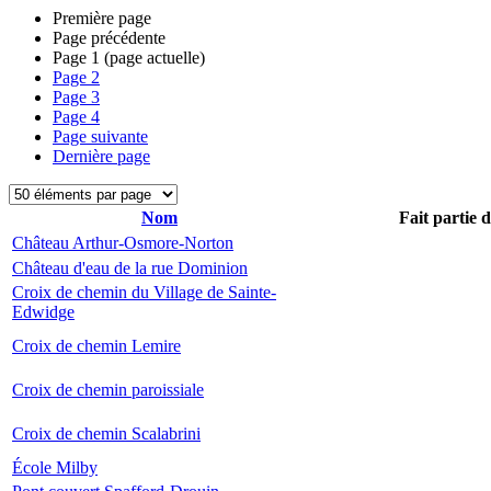
Première page
Page précédente
Page
1
(page actuelle)
Page
2
Page
3
Page
4
Page suivante
Dernière page
Nom
Fait partie 
Château Arthur-Osmore-Norton
Château d'eau de la rue Dominion
Croix de chemin du Village de Sainte-
Edwidge
Croix de chemin Lemire
Croix de chemin paroissiale
Croix de chemin Scalabrini
École Milby