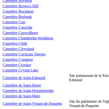
Cimetière Boynton
Cimetière Brown's Hill
Cimetière Buckland
Cimetière Burbank
Cimetière Carr
Cimetière Cassville
Cimetière Caswellboro
Cimetière Chamberlin-Washburn
Cimetière Child
Cimetière Cleveland
Cimetière Cochrane Sleeper
Cimetière Compton
Cimetière Crooker
Cimetière Crystal Lake
Site patrimonial de la Par
Cimetière de Saint-Edmond
Edmond
Cimetière de Saint-Henri
Cimetière de Saint-Herménégilde
Cimetière de Saint-Malo
Site du patrimoine de l'égl
Cimetière de Saint-Venant-de-Paquette
Venant-de-Paquette