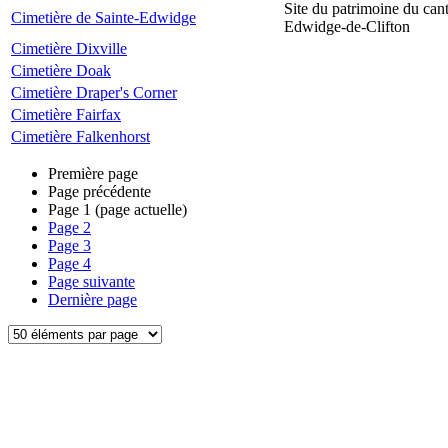
Site du patrimoine du can
Cimetière de Sainte-Edwidge
Edwidge-de-Clifton
Cimetière Dixville
Cimetière Doak
Cimetière Draper's Corner
Cimetière Fairfax
Cimetière Falkenhorst
Première page
Page précédente
Page
1
(page actuelle)
Page
2
Page
3
Page
4
Page suivante
Dernière page