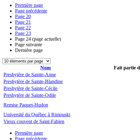
Première page
Page précédente
Page
20
Page
21
Page
22
Page
23
Page
24
(page actuelle)
Page suivante
Dernière page
Nom
Fait partie 
Presbytère de Sainte-Anne
Presbytère de Sainte-Blandine
Presbytère de Sainte-Cécile
Presbytère de Sainte-Odile
Remise Paquet-Hudon
Université du Québec à Rimouski
Vieux couvent de Saint-Fabien
Première page
Page précédente