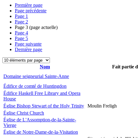
Première page
Page précédente
Page
1
Page
2
Page
3
(page actuelle)
Page
4
Page
5
Page suivante
Dernière page
Nom
Fait partie 
Domaine seigneurial Sainte-Anne
Édifice de comté de Huntingdon
Édifice Haskell Free Library and Opera
House
Église Bishop Stewart of the Holy Trinity
Moulin Freligh
Église Christ Church
Église de L'Assomption-de-la-Sainte-
Vierge
Église de Notre-Dame-de-la-Visitation