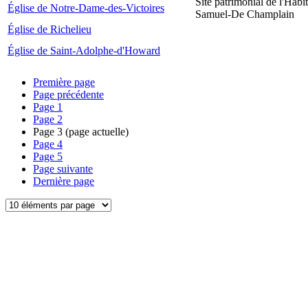
Site patrimonial de l'Habit
Église de Notre-Dame-des-Victoires
Samuel-De Champlain
Église de Richelieu
Église de Saint-Adolphe-d'Howard
Première page
Page précédente
Page
1
Page
2
Page
3
(page actuelle)
Page
4
Page
5
Page suivante
Dernière page