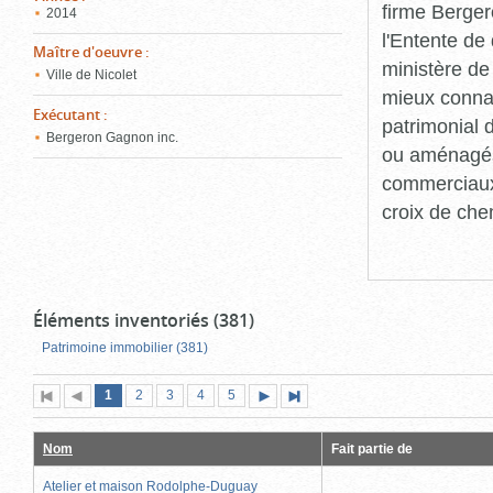
firme Berger
2014
l'Entente de 
Maître d'oeuvre
:
ministère de
Ville de Nicolet
mieux connaît
Exécutant
:
patrimonial d
Bergeron Gagnon inc.
ou aménagés 
commerciaux, 
croix de che
Éléments inventoriés (381)
Patrimoine immobilier (381)
Page
(page
Page
Page
Page
Page
1
Première
2
Page
3
4
5
Page
Dernière
actuelle)
page
précédente
suivante
page
Nom
Fait partie de
Atelier et maison Rodolphe-Duguay