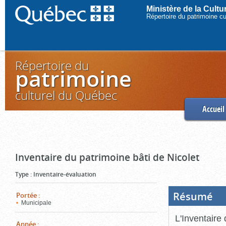
Ministère de la Cult
Répertoire du patrimoine c
Répertoire du
patrimoine
culturel du Québec
Accueil
Inventaire du patrimoine bâti de Nicolet
Type
:
Inventaire-évaluation
Résumé
(Boi
Portée
:
ouve
Municipale
cliq
pou
L'Inventaire 
ferm
Année
: