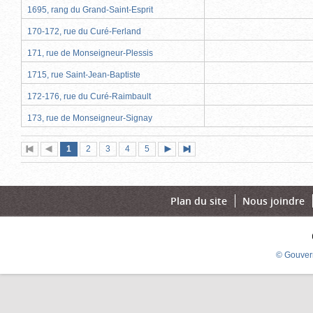
1695, rang du Grand-Saint-Esprit
170-172, rue du Curé-Ferland
171, rue de Monseigneur-Plessis
1715, rue Saint-Jean-Baptiste
172-176, rue du Curé-Raimbault
173, rue de Monseigneur-Signay
Page
(page
Page
Page
Page
Page
1
Première
2
Page
3
4
5
Page
Dernière
actuelle)
page
précédente
suivante
page
Plan du site
Nous joindre
© Gouver