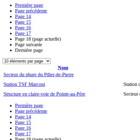
Première page
Page précédente
Page
14
Page
15
Page
16
Page
17
Page
18
(page actuelle)
Page suivante
Dernière page
Nom
Secteur du phare du Pilier-de-Pierre
Station TSF Marconi
Station
Structure en claire-voie de Pointe-au-Père
Secteur 
Première page
Page précédente
Page
14
Page
15
Page
16
Page
17
Page
18
(page actuelle)