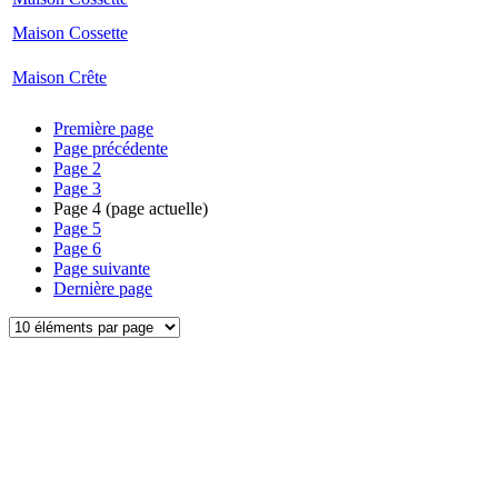
Maison Cossette
Maison Crête
Première page
Page précédente
Page
2
Page
3
Page
4
(page actuelle)
Page
5
Page
6
Page suivante
Dernière page