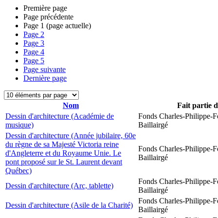
Première page
Page précédente
Page
1
(page actuelle)
Page
2
Page
3
Page
4
Page
5
Page suivante
Dernière page
Nom
Fait partie 
Dessin d'architecture (Académie de
Fonds Charles-Philippe-F
musique)
Baillairgé
Dessin d'architecture (Année jubilaire, 60e
du règne de sa Majesté Victoria reine
Fonds Charles-Philippe-F
d'Angleterre et du Royaume Unie. Le
Baillairgé
pont proposé sur le St. Laurent devant
Québec)
Fonds Charles-Philippe-F
Dessin d'architecture (Arc, tablette)
Baillairgé
Fonds Charles-Philippe-F
Dessin d'architecture (Asile de la Charité)
Baillairgé