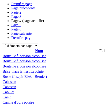
Première page
Page précédente
Page
2
Page
3
Page
4
(page actuelle)
Page
5
Page
6
Page suivante
Dernière page
Nom
Fai
Bouteille à boisson alcoolisée
Bouteille à boisson alcoolisée
Bouteille à boisson alcoolisée
Brise-glace Ernest Lapointe
Buste (Joseph-Elzéar Bernier)
Cabestan
Cabestan
Cabillot
Canif
Canine d'ours polaire