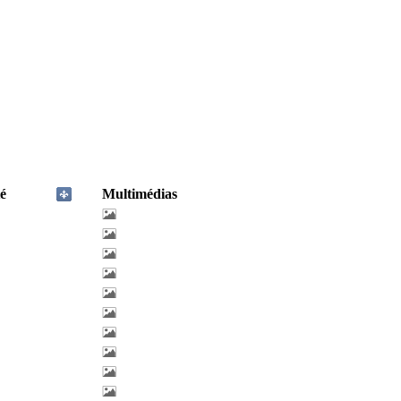
é
Multimédias