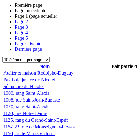
Première page
Page précédente
Page
1
(page actuelle)
Page
2
Page
3
Page
4
Page
5
Page suivante
Dernière page
Nom
Fait partie 
Atelier et maison Rodolphe-Duguay
Palais de justice de Nicolet
Séminaire de Nicolet
1000, rang Saint-Alexis
1008, rue Saint-Jean-Baptiste
1070, rang Saint-Alexis
1120, rue Notre-Dame
1125, rang du Grand-Saint-Esprit
115-123, rue de Monseigneur-Plessis
1150, route Marie-Victorin