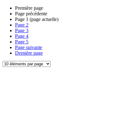
Première page
Page précédente
Page
1
(page actuelle)
Page
2
Page
3
Page
4
Page
5
Page suivante
Dernière page