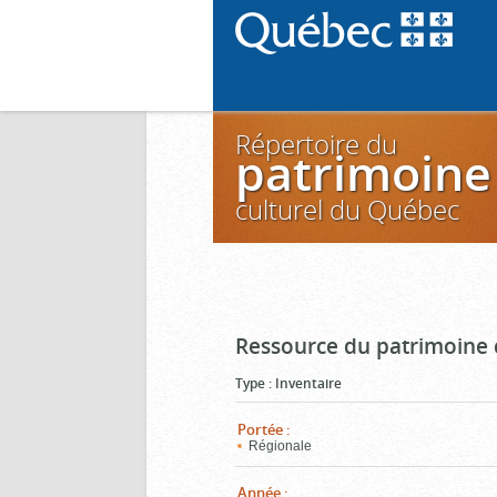
Répertoire du
patrimoine
culturel du Québec
Ressource du patrimoine 
Type
:
Inventaire
Portée
:
Régionale
Année
: