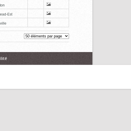
ton
tead-Est
ville
lité