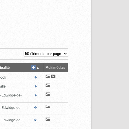
palité
Multimédias
cook
ille
e-Edwidge-de-
n
e-Edwidge-de-
n
e-Edwidge-de-
n