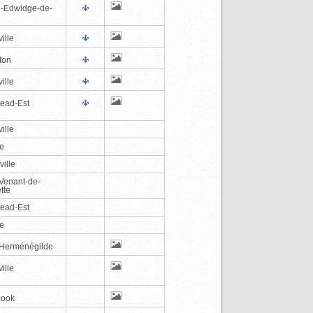
e-Edwidge-de-
n
ille
ton
ille
tead-Est
ille
le
ville
-Venant-de-
tte
tead-Est
le
-Herménégilde
ille
cook