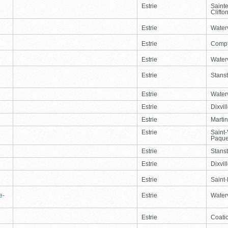
Estrie
Saint
Clifto
Estrie
Waterv
Estrie
Comp
Estrie
Waterv
Estrie
Stans
Estrie
Waterv
Estrie
Dixvil
Estrie
Martin
Estrie
Saint
Paque
Estrie
Stans
Estrie
Dixvil
Estrie
Saint
e-
Estrie
Waterv
Estrie
Coati