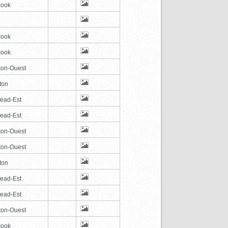
cook
cook
cook
ton-Ouest
ton
tead-Est
tead-Est
ton-Ouest
ton-Ouest
ton
tead-Est
tead-Est
ton-Ouest
cook