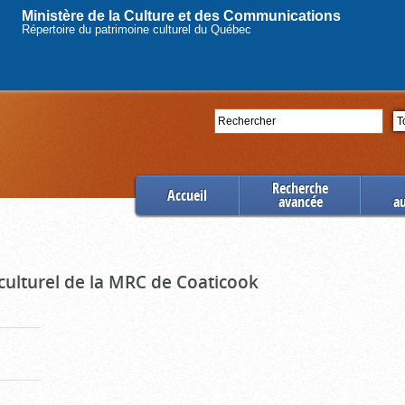
Ministère de la Culture et des Communications
Répertoire du patrimoine culturel du Québec
Rechercher
Se
Recherche
Accueil
avancée
a
culturel de la MRC de Coaticook