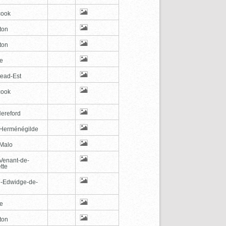
cook
ton
ton
le
tead-Est
cook
Hereford
-Herménégilde
-Malo
-Venant-de-
tte
e-Edwidge-de-
n
le
ton