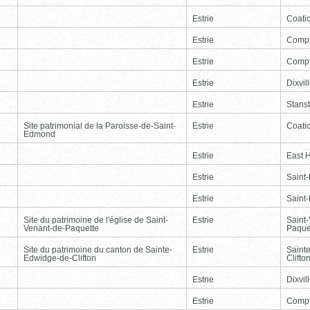
Estrie
Coati
Estrie
Comp
Estrie
Comp
Estrie
Dixvil
Estrie
Stans
Site patrimonial de la Paroisse-de-Saint-
Estrie
Coati
Edmond
Estrie
East 
Estrie
Saint
Estrie
Saint
Site du patrimoine de l'église de Saint-
Estrie
Saint
Venant-de-Paquette
Paque
Site du patrimoine du canton de Sainte-
Estrie
Saint
Edwidge-de-Clifton
Clifto
Estrie
Dixvil
Estrie
Comp