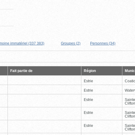
imoine immatériel (337 383)
Groupes (2)
Personnes (34)
Page
Dernière
Fait partie de
Région
Munici
Estrie
Coati
Estrie
Waterv
Estrie
Saint
Clifto
Estrie
Saint
Clifto
Estrie
Saint
Clifto