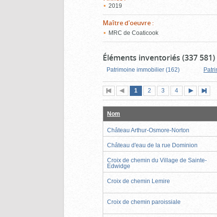
2019
Maître d'oeuvre
:
MRC de Coaticook
Éléments inventoriés (337 581)
Patrimoine immobilier (162)
Patr
Page
(page
Page
Page
Page
1
Première
2
Page
3
4
actuelle)
page
précédente
suivante
page
Nom
Château Arthur-Osmore-Norton
Château d'eau de la rue Dominion
Croix de chemin du Village de Sainte-
Edwidge
Croix de chemin Lemire
Croix de chemin paroissiale